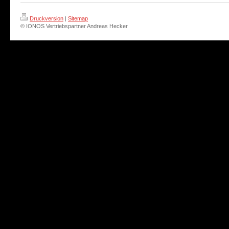
Druckversion
|
Sitemap
© IONOS Vertriebspartner Andreas Hecker